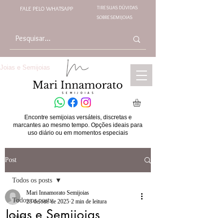
TIRE SUAS DÚVIDAS
FALE PELO WHATSAPP
SOBRE SEMIJOIAS
Joias e Semijoias
Encontre semijoias versáteis, discretas e
marcantes ao mesmo tempo. Opções ideais para
uso diário ou em momentos especiais
Post
Todos os posts
Mari Innamorato Semijoias
Todos os posts
28 de out. de 2025
2 min de leitura
Joias e Semijoias
joias