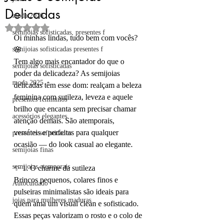
Delicadas
moda 2026
Avaliado com NaN de 5 estrelas.
semijoias sofisticadas, presentes f
Oi minhas lindas, tudo bem com vocês? 
semijoias sofisticadas presentes f
🌸
Tem algo mais encantador do que o 
semijoias sofisticadas
poder da delicadeza? As semijoias 
moda 2025
delicadas têm esse dom: realçam a beleza 
feminina com sutileza, leveza e aquele 
presentes femininos
brilho que encanta sem precisar chamar 
acessórios elegantes
atenção demais. São atemporais, 
versáteis e perfeitas para qualquer 
presentes sofisticados
ocasião — do look casual ao elegante.
semijoias finas
semijoias atemporais
✨ 1. O charme da sutileza
Brincos pequenos, colares finos e 
Autocuidado
pulseiras minimalistas são ideais para 
joias para mulheres maduras
quem ama um visual clean e sofisticado. 
Essas peças valorizam o rosto e o colo de 