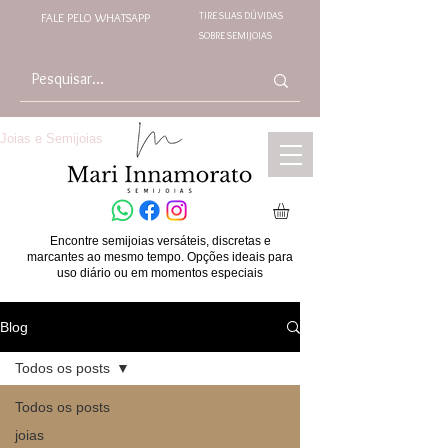
TIRE SUAS DÚVIDAS
FALE PELO WHATSAPP
SOBRE SEMIJOIAS
Joias e Semijoias
Encontre semijoias versáteis, discretas e
marcantes ao mesmo tempo. Opções ideais para
uso diário ou em momentos especiais
Blog
Todos os posts
Todos os posts
joias