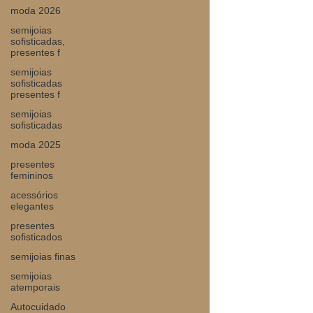
moda 2026
semijoias
sofisticadas,
presentes f
semijoias
sofisticadas
presentes f
semijoias
sofisticadas
moda 2025
presentes
femininos
acessórios
elegantes
presentes
sofisticados
semijoias finas
semijoias
atemporais
Autocuidado