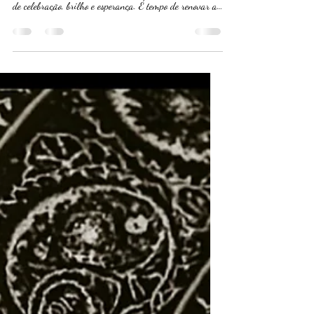
Mari Innamorato Semijoias
24 de out. de 2025
2 min de leitura
Joias e Semijoias para o final
do ano
Oi minhas lindas, tudo bem com vocês? 💖 O fim do
ano está chegando e, com ele, vem aquele clima mágico
de celebração, brilho e esperança. É tempo de renovar as
energias, agradecer pelas conquistas e se preparar para
um novo ciclo. E, claro, nada combina mais com esse
momento do que semijoias que traduzem elegância e
significado. Hoje vamos falar de joias e semijoias para o
final do ano. ✨ 1. O brilho que celebra o recomeço As
festas de fim de ano são sinônimo de luz e aleg