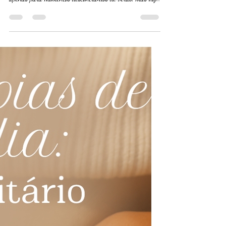
20 de ago. de 2025
1 min de leitura
Dicas para explorar a
versatilidade da tornozeleira
feminina
Dicas para explorar a versatilidade da tornozeleira
feminina A tornozeleira já foi vista como um acessório
apenas para momentos descontraídos de verão, mas hoje
ela ganhou espaço e é usada o ano todo, em produções
que vão do casual ao elegante.