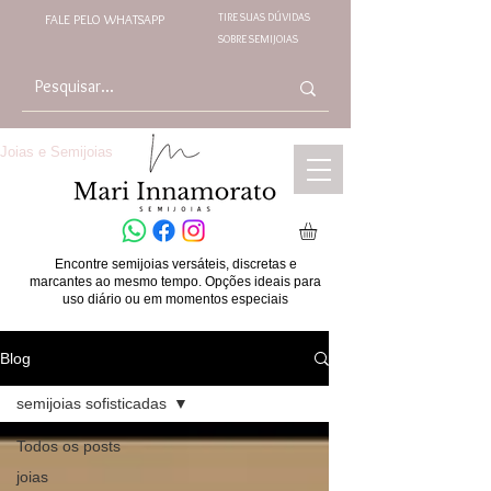
TIRE SUAS DÚVIDAS
FALE PELO WHATSAPP
SOBRE SEMIJOIAS
Joias e Semijoias
Encontre semijoias versáteis, discretas e
marcantes ao mesmo tempo. Opções ideais para
uso diário ou em momentos especiais
Blog
semijoias sofisticadas
Todos os posts
joias