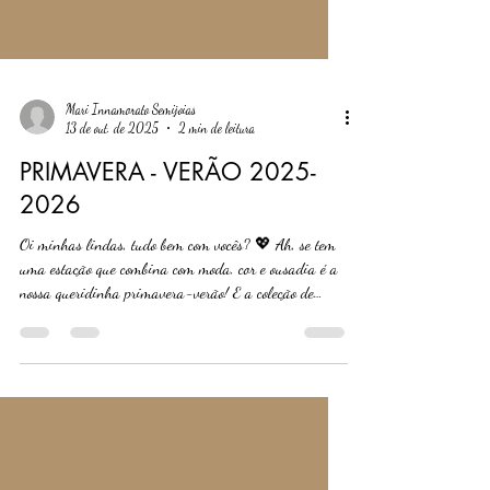
Mari Innamorato Semijoias
13 de out. de 2025
2 min de leitura
PRIMAVERA - VERÃO 2025-
2026
Oi minhas lindas, tudo bem com vocês? 💖 Ah, se tem
uma estação que combina com moda, cor e ousadia é a
nossa queridinha primavera-verão! E a coleção de
2026 já chega cheia de frescor, trazendo de volta o
colorido, os toques naturais e aquela brasilidade que
amamos. Hoje eu preparei um guia especial para vocês,
com as principais tendências que vão dominar essa
temporada e, claro, como as semijoias entram nesse