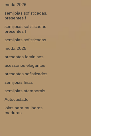
moda 2026
semijoias sofisticadas,
presentes f
semijoias sofisticadas
presentes f
semijoias sofisticadas
moda 2025
presentes femininos
acessórios elegantes
presentes sofisticados
semijoias finas
semijoias atemporais
Autocuidado
joias para mulheres
maduras