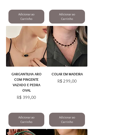
Adicionar ao
Adicionar ao
Carrinho
Carrinho
GARGANTILHA ARO
COLAR EM MADEIRA
COM PINGENTE
Preço
R$ 299,00
VAZADO E PEDRA
OVAL
Preço
R$ 399,00
Adicionar ao
Adicionar ao
Carrinho
Carrinho