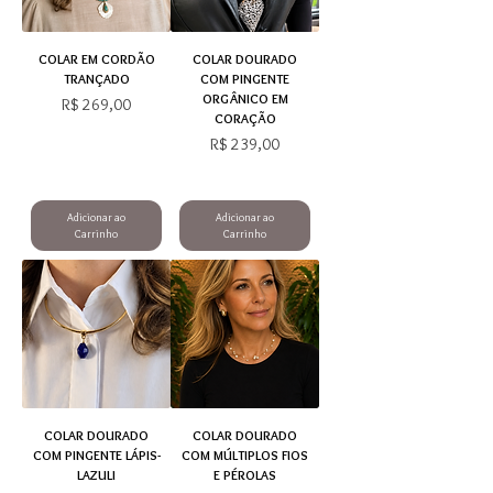
COLAR EM CORDÃO
COLAR DOURADO
TRANÇADO
COM PINGENTE
ORGÂNICO EM
Preço
R$ 269,00
CORAÇÃO
Preço
R$ 239,00
Adicionar ao
Adicionar ao
Carrinho
Carrinho
COLAR DOURADO
COLAR DOURADO
COM PINGENTE LÁPIS-
COM MÚLTIPLOS FIOS
LAZULI
E PÉROLAS