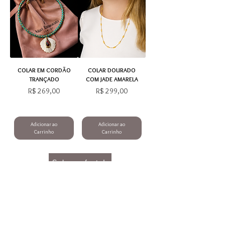
COLAR EM CORDÃO
COLAR DOURADO
TRANÇADO
COM JADE AMARELA
Preço
Preço
R$ 269,00
R$ 299,00
Adicionar ao
Adicionar ao
Carrinho
Carrinho
Sobre o frete!
NOSSAS SEMIJOIAS