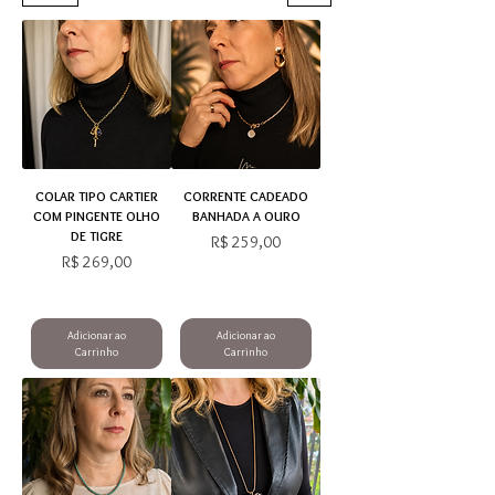
COLAR TIPO CARTIER
CORRENTE CADEADO
COM PINGENTE OLHO
BANHADA A OURO
DE TIGRE
Preço
R$ 259,00
Preço
R$ 269,00
Adicionar ao
Adicionar ao
Carrinho
Carrinho