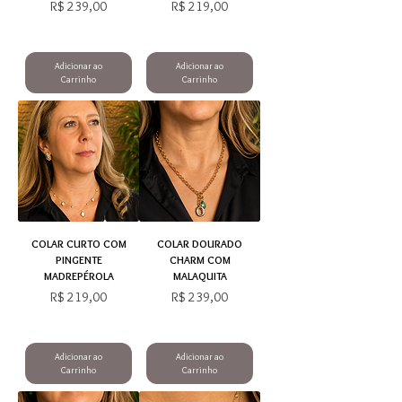
Preço
Preço
R$ 239,00
R$ 219,00
Adicionar ao
Adicionar ao
Carrinho
Carrinho
COLAR CURTO COM
COLAR DOURADO
PINGENTE
CHARM COM
MADREPÉROLA
MALAQUITA
Preço
Preço
R$ 219,00
R$ 239,00
Adicionar ao
Adicionar ao
Carrinho
Carrinho