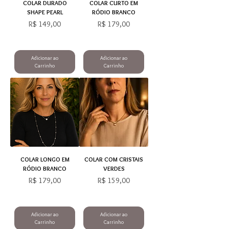
COLAR DURADO
COLAR CURTO EM
SHAPE PEARL
RÓDIO BRANCO
Preço
Preço
R$ 149,00
R$ 179,00
Adicionar ao
Adicionar ao
Carrinho
Carrinho
COLAR LONGO EM
COLAR COM CRISTAIS
RÓDIO BRANCO
VERDES
Preço
Preço
R$ 179,00
R$ 159,00
Adicionar ao
Adicionar ao
Carrinho
Carrinho