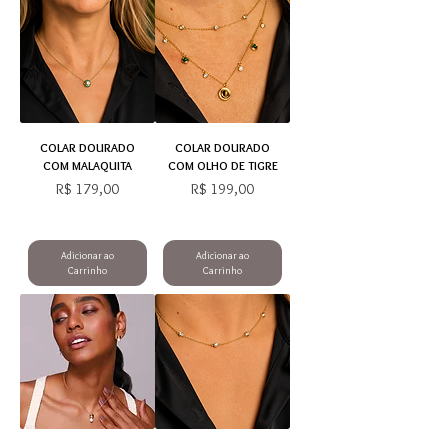
COLAR DOURADO
COLAR DOURADO
COM MALAQUITA
COM OLHO DE TIGRE
Preço
Preço
R$ 179,00
R$ 199,00
Adicionar ao
Adicionar ao
Carrinho
Carrinho