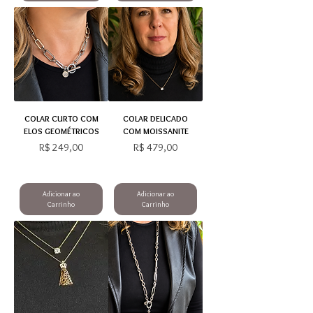
COLAR CURTO COM
COLAR DELICADO
ELOS GEOMÉTRICOS
COM MOISSANITE
Preço
Preço
R$ 249,00
R$ 479,00
Adicionar ao
Adicionar ao
Carrinho
Carrinho