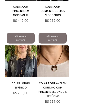
COLAR COM
COLAR COM
PINGENTE EM
CORRENTE DE ELOS
MOISSANITE
ALONGADOS
Preço
Preço
R$ 449,00
R$ 259,00
Adicionar ao
Adicionar ao
Carrinho
Carrinho
COLAR LONGO
COLAR REGULÁVEL EM
ESFÉRICO
COURINO COM
PINGENTE REDONDO E
Preço
R$ 239,00
ZIRCÔNIAS
Preço
R$ 219,00