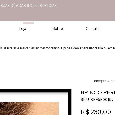
E SUAS DÚVIDAS SOBRE SEMIJOIAS
Joias e Semijoias
Loja
Sobre
Contato
eis, discretas e marcantes ao mesmo tempo. Opções ideais para uso diário ou em
comprasegur
BRINCO PER
SKU: REF5B00159
P
R$ 230,00