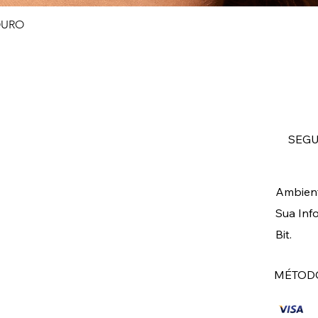
OURO
Visualização rápida
SEG
Ambient
Sua Inf
Bit.
MÉTODO