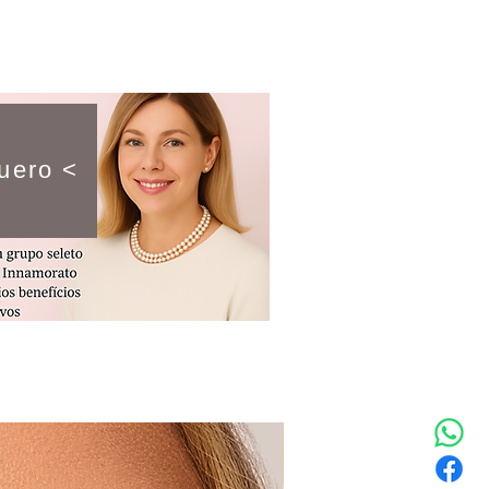
uero <