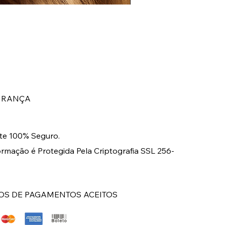
BRINCO LONGO DOURA
Preço
R$ 149,00
URANÇA
e 100% Seguro.
ormação é Protegida Pela Criptografia SSL 256-
S DE PAGAMENTOS ACEITOS