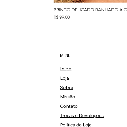
BRINCO DELICADO BANHADO A 
Preço
R$ 99,00
MENU
Início
Loja
Sobre
Missão
Contato
Trocas e Devoluções
Política da Loja