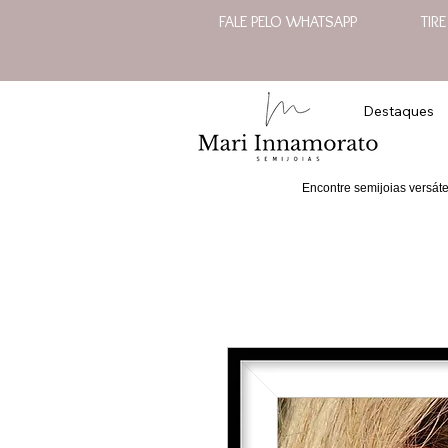
FALE PELO WHATSAPP
TIR
Destaques
Encontre semijoias versát