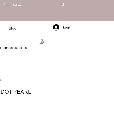
Login
Blog
 momentos especiais
a
IDOT PEARL
reço