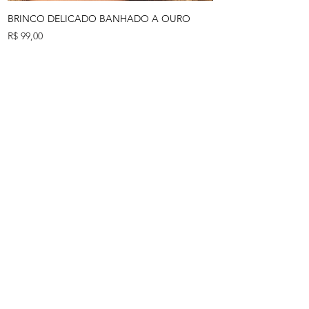
BRINCO DELICADO BANHADO A OURO
BRINCO LONGO D
Preço
Preço
R$ 99,00
R$ 149,00
MÉTODOS DE PAGAMENTOS
ACEITOS
Início
Loja
Sobre
Missão
Contato