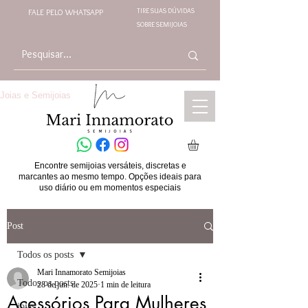
TIRE SUAS DÚVIDAS
FALE PELO WHATSAPP
SOBRE SEMIJOIAS
Joias e Semijoias
Encontre semijoias versáteis, discretas e
marcantes ao mesmo tempo. Opções ideais para
uso diário ou em momentos especiais
Post
Todos os posts
Mari Innamorato Semijoias
Todos os posts
28 de jun. de 2025
1 min de leitura
Acessórios Para Mulheres
joias