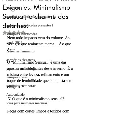
Exigentes: Minimalismo
moda 2026
Sensual, o charme dos
semijoias sofisticadas, presentes f
detalhes.
semijoias sofisticadas presentes f
Avaliado com NaN de 5 estrelas.
semijoias sofisticadas
Nem todo impacto vem do volume. Às 
moda 2025
vezes, o que realmente marca… é o que 
é sutil.
presentes femininos
acessórios elegantes
O “Minimalismo Sensual” é uma das 
apostas mais elegantes deste inverno. É a 
presentes sofisticados
mistura entre leveza, refinamento e um 
semijoias finas
toque de feminilidade que conquista sem 
semijoias atemporais
exageros.
Autocuidado
💡 O que é o minimalismo sensual?
joias para mulheres maduras
Peças com cortes limpos e tecidos com 