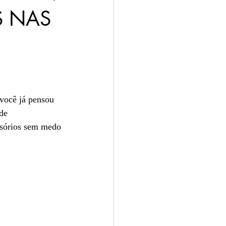
S NAS
os
você já pensou 
de 
ssórios sem medo 