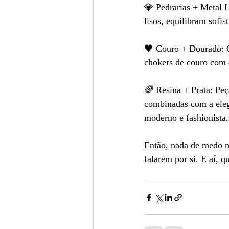
💎 Pedrarias + Metal 
lisos, equilibram sofi
🖤 Couro + Dourado: Q
chokers de couro com 
🌈 Resina + Prata: Peç
combinadas com a elegâ
moderno e fashionista.
Então, nada de medo na
falarem por si. E aí, 