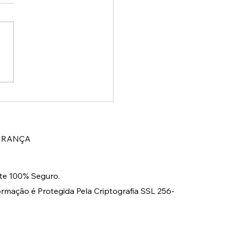
poder do toque
nino: como pequenos
lhes transformam seu
r
URANÇA
e 100% Seguro.
ormação é Protegida Pela Criptografia SSL 256-