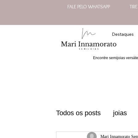
FALE PELO WHATSAPP
TIR
Destaques
Encontre semijoias versát
Todos os posts
joias
semijoias sofisticadas 
Mari Innamorato Sem