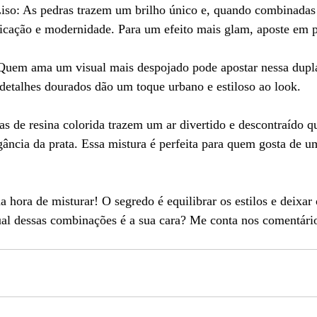
Liso: As pedras trazem um brilho único e, quando combinadas
sticação e modernidade. Para um efeito mais glam, aposte em p
uem ama um visual mais despojado pode apostar nessa dupla.
detalhes dourados dão um toque urbano e estiloso ao look.
as de resina colorida trazem um ar divertido e descontraído q
ncia da prata. Essa mistura é perfeita para quem gosta de um
 hora de misturar! O segredo é equilibrar os estilos e deixar 
qual dessas combinações é a sua cara? Me conta nos comentári