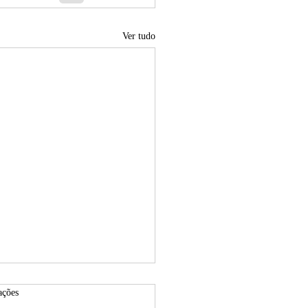
Ver tudo
s.
ações