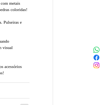
 com metais 
edras coloridas!
 Pulseiras e 
uando 
 visual 
os acessórios 
os!