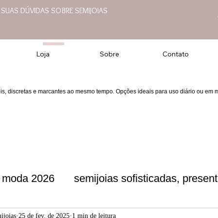
E SUAS DÚVIDAS SOBRE SEMIJOIAS
Joias e Semijoias
Loja
Sobre
Contato
eis, discretas e marcantes ao mesmo tempo. Opções ideais para uso diário ou em
moda 2026
semijoias sofisticadas, present
presentes f
semijoias sofisticadas
moda
ijoias
25 de fev. de 2025
1 min de leitura