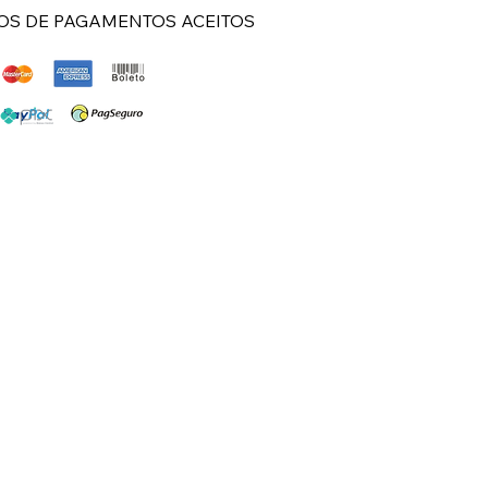
S DE PAGAMENTOS ACEITOS
 comprar semijoia? Encontre aqui sua Loja
de semijoias femininas premium. Acessórios
cados para mulheres elegantes, hipoalergênicos e
ho nobre em ouro 18k — criados para realçar
eza com exclusividade."