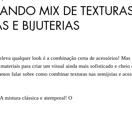
ANDO MIX DE TEXTURA
S E BIJUTERIAS
acessórios elegantes
presentes sofisticad
5 estrelas.
joias atemporais
Autocuidado
eleva qualquer look é a combinação certa de acessórios! Mas 
materiais para criar um visual ainda mais sofisticado e cheio 
aduras
amos falar sobre como combinar texturas nas semijoias e ace
A mistura clássica e atemporal! O 