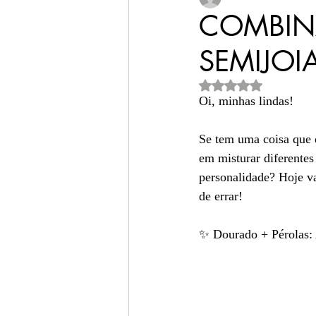
COMBIN
SEMIJOIA
presentes femininos
Avaliado com NaN de 
Oi, minhas lindas!
semijoias finas
semi
Se tem uma coisa que 
em misturar diferentes 
joias para mulheres m
personalidade? Hoje v
de errar!
✨ Dourado + Pérolas: 