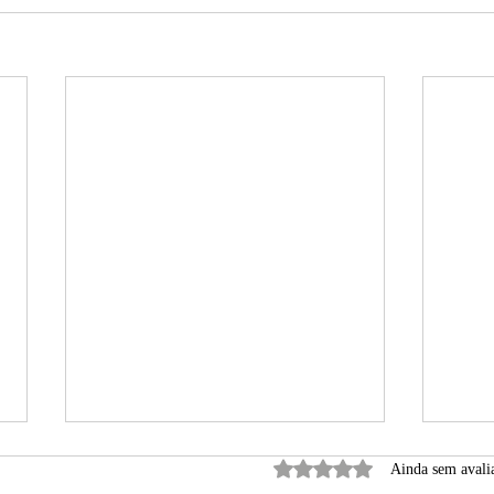
Avaliado com 0 de 5 estrela
Ainda sem avali