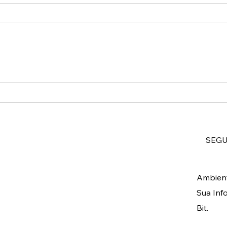
Como Adaptar Tendências
✨ O 
Atuais ao Guarda-Roupa
femi
Maduro
deta
humo
SEG
Ambient
Sua Inf
Bit.