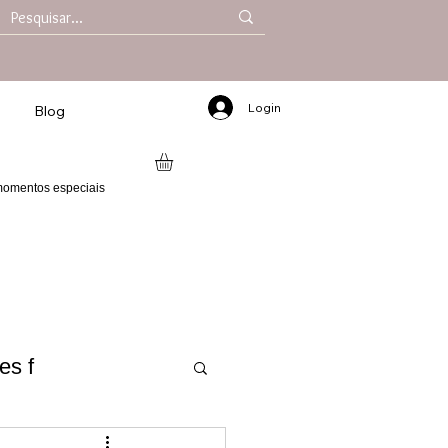
Login
Blog
 momentos especiais
es f
 2025