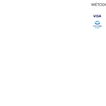
MÉTODO
"Deseja
© 2026 por Mari Innamorato Semijoias.
online 
CNPJ:
51.979.621/0001-08
| Telefone: (11) 941272085 São Paulo-SP
sofisti
Consulte nossos prazos e métodos de entrega. Veja opção de frete grátis.
com ban
sua bel