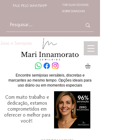
TIRE SUAS DÚVIDAS
FALE PELO WHATSAPP
SOBRE SEMIJOIAS
Joias e Semijoias
Encontre semijoias versáteis, discretas e
marcantes ao mesmo tempo. Opções ideais para
uso diário ou em momentos especiais
Com muito trabalho e
dedicação, estamos
comprometidos em
oferecer o melhor para
você!