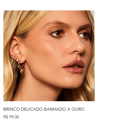
BRINCO DELICADO BANHADO A OURO
BRINCO LONGO D
Preço
Preço
R$ 99,00
R$ 149,00