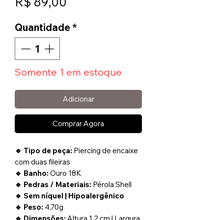
Preço
R$ 89,00
Quantidade
*
Somente 1 em estoque
Adicionar
Comprar Agora
🔹 Tipo de peça:
Piercing de encaixe
com duas fileiras
🔹 Banho:
Ouro 18K
🔹 Pedras / Materiais:
Pérola Shell
🔹 Sem níquel | Hipoalergênico
🔹 Peso:
4,70g
🔹 Dimensões:
Altura 1,2 cm | Largura