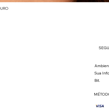
OURO
Visualização rápida
SEG
Ambient
Sua Inf
Bit.
MÉTODO