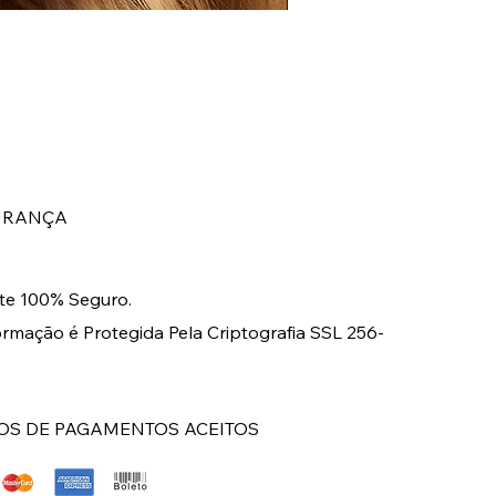
BRINCO LONGO DOURA
Preço
R$ 149,00
URANÇA
e 100% Seguro.
ormação é Protegida Pela Criptografia SSL 256-
S DE PAGAMENTOS ACEITOS