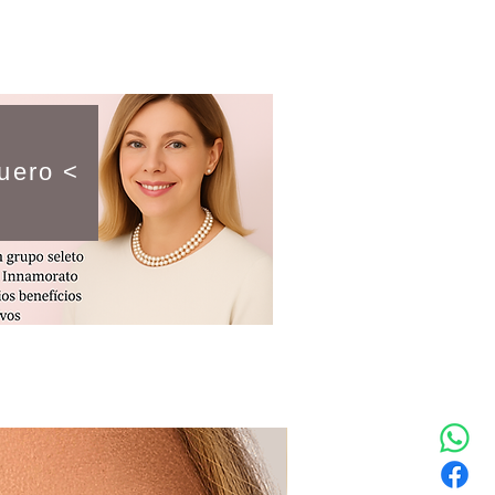
uero <