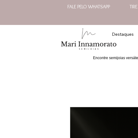
FALE PELO WHATSAPP
TIR
Destaques
Encontre semijoias versát