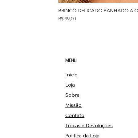
BRINCO DELICADO BANHADO A 
Preço
R$ 99,00
MENU
Início
Loja
Sobre
Missão
Contato
Trocas e Devoluções
Política da Loja