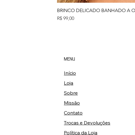
BRINCO DELICADO BANHADO A 
Preço
R$ 99,00
MENU
Início
Loja
Sobre
Missão
Contato
Trocas e Devoluções
Política da Loja