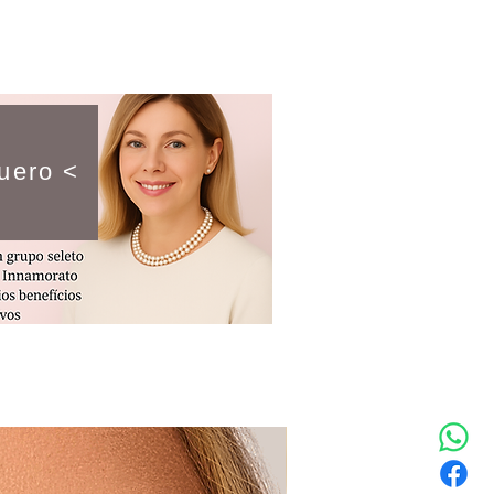
uero <