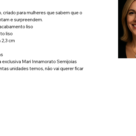
o, criado para mulheres que sabem que o
antam e surpreendem.
 acabamento liso
o liso
a 2,3 cm
ns
exclusiva Mari Innamorato Semijoias
tas unidades temos, não vai querer ficar