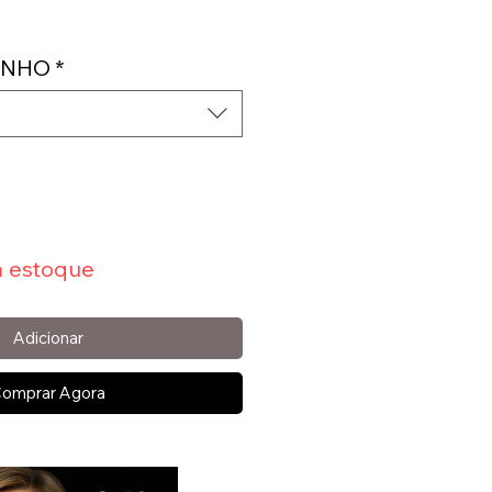
reço
ANHO
*
 estoque
Adicionar
omprar Agora