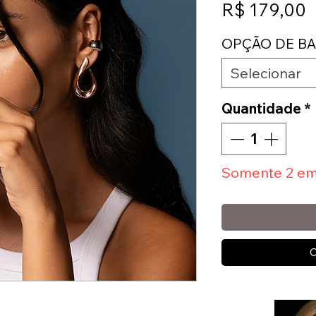
P
R$ 179,00
OPÇÃO DE B
Selecionar
Quantidade
*
Somente 2 em
C