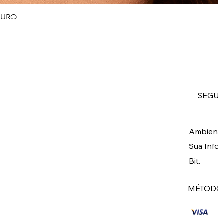
OURO
Visualização rápida
SEG
Ambient
Sua Inf
Bit.
MÉTODO