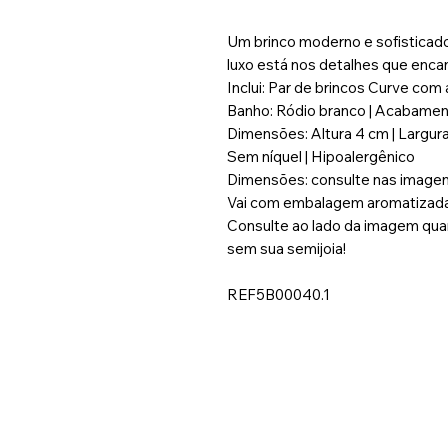
Um brinco moderno e sofisticad
luxo está nos detalhes que enc
Inclui: Par de brincos Curve com
Banho: Ródio branco | Acabament
Dimensões: Altura 4 cm | Largur
Sem níquel | Hipoalergênico
Dimensões: consulte nas image
Vai com embalagem aromatizada 
Consulte ao lado da imagem quan
sem sua semijoia!
REF5B00040.1