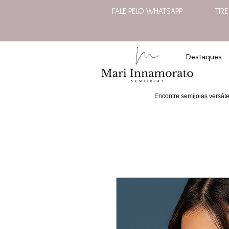
FALE PELO WHATSAPP
TIR
Destaques
Encontre semijoias versát