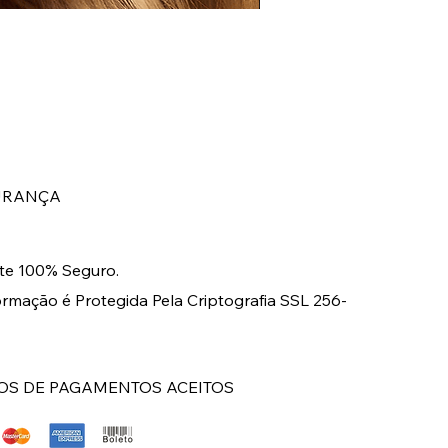
BRINCO LONGO DOURA
Preço
R$ 149,00
URANÇA
e 100% Seguro.
ormação é Protegida Pela Criptografia SSL 256-
S DE PAGAMENTOS ACEITOS