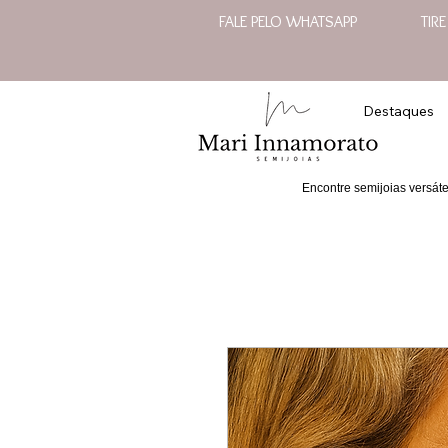
FALE PELO WHATSAPP
TIR
Destaques
Encontre semijoias versát