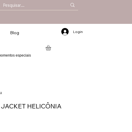
Login
Blog
 momentos especiais
a
 JACKET HELICÔNIA
reço