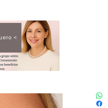
uero <