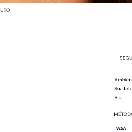
OURO
Visualização rápida
SEG
Ambient
Sua Inf
Bit.
MÉTODO