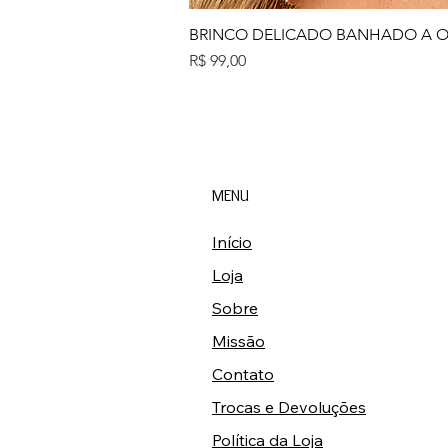
BRINCO DELICADO BANHADO A 
Preço
R$ 99,00
MENU
Início
Loja
Sobre
Missão
Contato
Trocas e Devoluções
Política da Loja