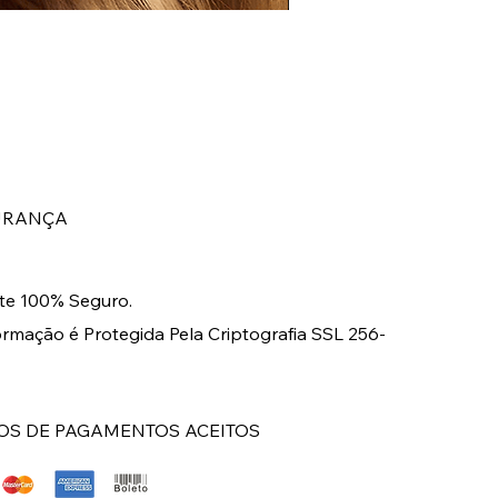
BRINCO LONGO DOURA
Preço
R$ 149,00
URANÇA
e 100% Seguro.
ormação é Protegida Pela Criptografia SSL 256-
S DE PAGAMENTOS ACEITOS