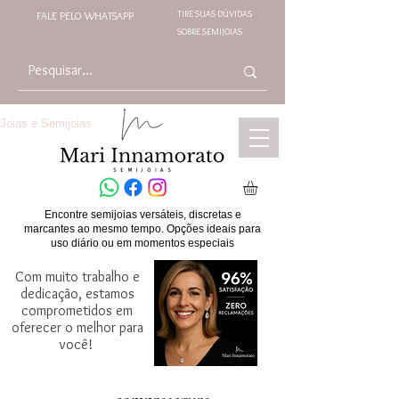
TIRE SUAS DÚVIDAS
FALE PELO WHATSAPP
SOBRE SEMIJOIAS
Joias e Semijoias
Encontre semijoias versáteis, discretas e
marcantes ao mesmo tempo. Opções ideais para
uso diário ou em momentos especiais
Com muito trabalho e
dedicação, estamos
comprometidos em
oferecer o melhor para
você!