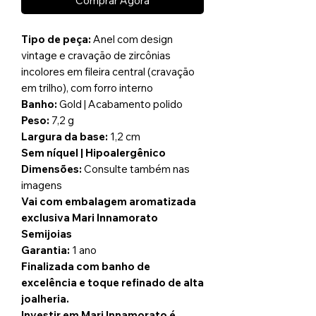
Comprar Agora
Tipo de peça:
Anel com design
vintage e cravação de zircônias
incolores em fileira central (cravação
em trilho), com forro interno
Banho:
Gold | Acabamento polido
Peso:
7,2 g
Largura da base:
1,2 cm
Sem níquel | Hipoalergênico
Dimensões:
Consulte também nas
imagens
Vai com embalagem aromatizada
exclusiva Mari Innamorato
Semijoias
Garantia:
1 ano
Finalizada com banho de
excelência e toque refinado de alta
joalheria.
Investir em Mari Innamorato é