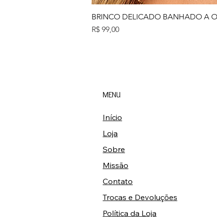
BRINCO DELICADO BANHADO A 
Preço
R$ 99,00
MENU
Início
Loja
Sobre
Missão
Contato
Trocas e Devoluções
Política da Loja