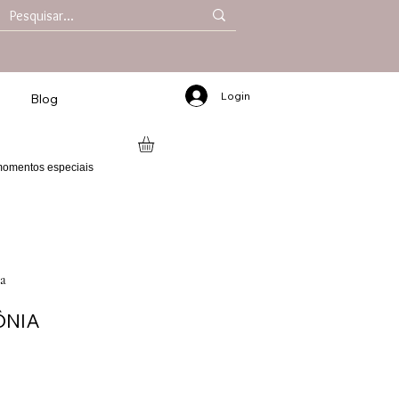
Login
Blog
 momentos especiais
a
ÔNIA
Preço