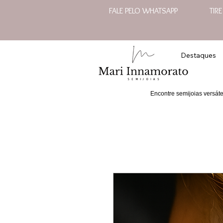
FALE PELO WHATSAPP
TIR
Destaques
Encontre semijoias versát