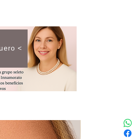
uero <