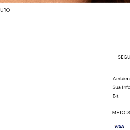
OURO
Visualização rápida
SEG
Ambient
Sua Inf
Bit.
MÉTODO