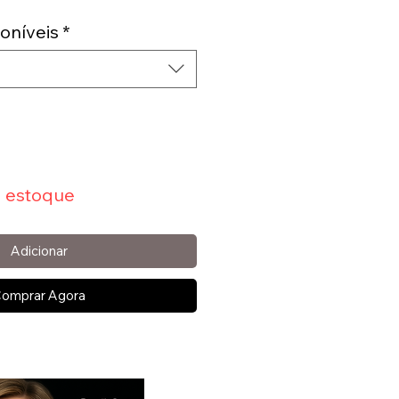
oníveis
*
 estoque
Adicionar
omprar Agora