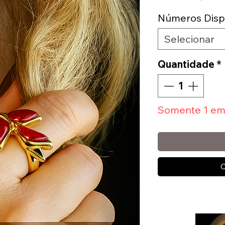
Números Disp
Selecionar
Quantidade
*
Somente 1 em
C