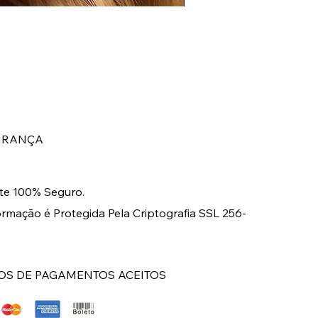
BRINCO LONGO DOURA
Preço
R$ 149,00
URANÇA
e 100% Seguro.
ormação é Protegida Pela Criptografia SSL 256-
S DE PAGAMENTOS ACEITOS