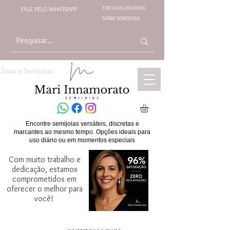
TIRE SUAS DÚVIDAS
FALE PELO WHATSAPP
SOBRE SEMIJOIAS
Joias e Semijoias
Encontre semijoias versáteis, discretas e
marcantes ao mesmo tempo. Opções ideais para
uso diário ou em momentos especiais
Com muito trabalho e
dedicação, estamos
comprometidos em
oferecer o melhor para
você!