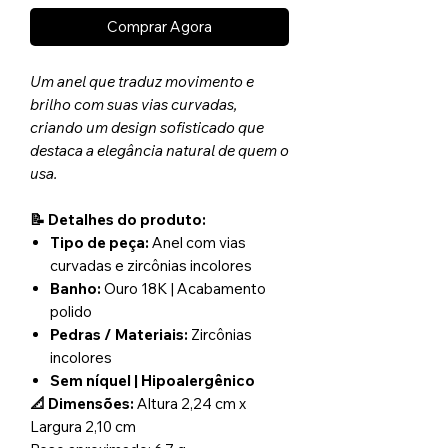
Comprar Agora
Um anel que traduz movimento e
brilho com suas vias curvadas,
criando um design sofisticado que
destaca a elegância natural de quem o
usa.
📝 Detalhes do produto:
Tipo de peça:
Anel com vias
curvadas e zircônias incolores
Banho:
Ouro 18K | Acabamento
polido
Pedras / Materiais:
Zircônias
incolores
Sem níquel | Hipoalergênico
📐 Dimensões:
Altura 2,24 cm x
Largura 2,10 cm