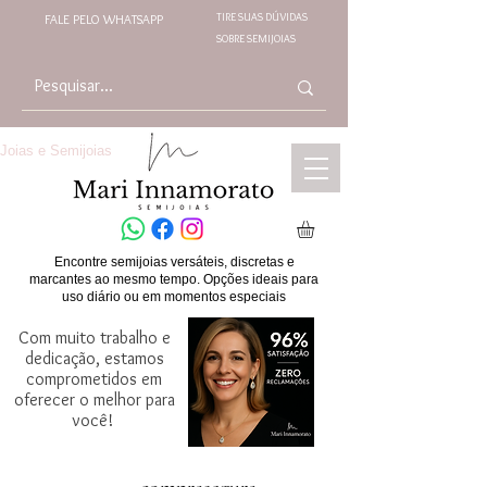
TIRE SUAS DÚVIDAS
FALE PELO WHATSAPP
SOBRE SEMIJOIAS
Joias e Semijoias
Encontre semijoias versáteis, discretas e
marcantes ao mesmo tempo. Opções ideais para
uso diário ou em momentos especiais
Com muito trabalho e
dedicação, estamos
comprometidos em
oferecer o melhor para
você!