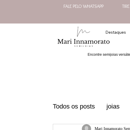
FALE PELO WHATSAPP
TIR
Destaques
Encontre semijoias versát
Todos os posts
joias
semijoias sofisticadas 
Mari Innamorato Sem