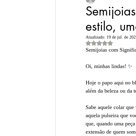
Semijoias
estilo, u
presentes femininos
Atualizado:
19 de jul. de 20
Avaliado com NaN de 
semijoias finas
semi
Semijoias com Signifi
Oi, minhas lindas! ✨
joias para mulheres m
Hoje o papo aqui no bl
além da beleza ou da 
Sabe aquele colar que 
aquela pulseira que v
que, quando uma peça c
extensão de quem som