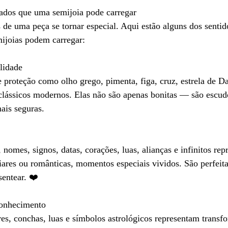
cados que uma semijoia pode carregar
 de uma peça se tornar especial. Aqui estão alguns dos senti
mijoias podem carregar:
alidade
proteção como olho grego, pimenta, figa, cruz, estrela de D
 clássicos modernos. Elas não são apenas bonitas — são escud
ais seguras.
 nomes, signos, datas, corações, luas, alianças e infinitos rep
liares ou românticas, momentos especiais vividos. São perfeita
entear. ❤️
onhecimento
ores, conchas, luas e símbolos astrológicos representam transf