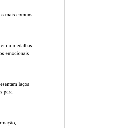
dos mais comuns 
avi ou medalhas 
os emocionais 
resentam laços 
s para 
ormação, 