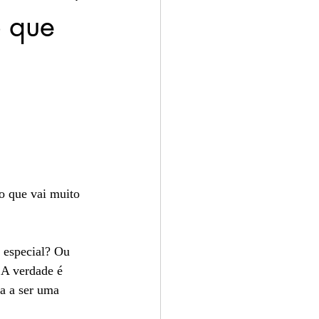
o que
os
o que vai muito 
 especial? Ou 
 A verdade é 
a a ser uma 