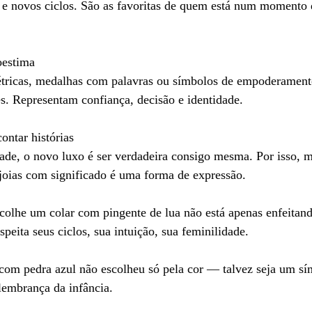
e e novos ciclos. São as favoritas de quem está num momento 
oestima
étricas, medalhas com palavras ou símbolos de empoderament
s. Representam confiança, decisão e identidade.
ontar histórias
dade, o novo luxo é ser verdadeira consigo mesma. Por isso, 
ijoias com significado é uma forma de expressão.
olhe um colar com pingente de lua não está apenas enfeitan
speita seus ciclos, sua intuição, sua feminilidade.
om pedra azul não escolheu só pela cor — talvez seja um sím
lembrança da infância.