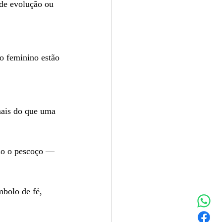
de evolução ou 
o feminino estão 
mais do que uma 
do o pescoço — 
bolo de fé, 