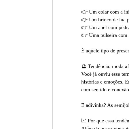
👉 Um colar com a inic
👉 Um brinco de lua p
👉 Um anel com pedra 
👉 Uma pulseira com 
É aquele tipo de pres
🔮 Tendência: moda af
Você já ouviu esse te
histórias e emoções. Em
com sentido e conexão
E adivinha? As semijo
📈 Por que essa tendên
Além da busca por aute