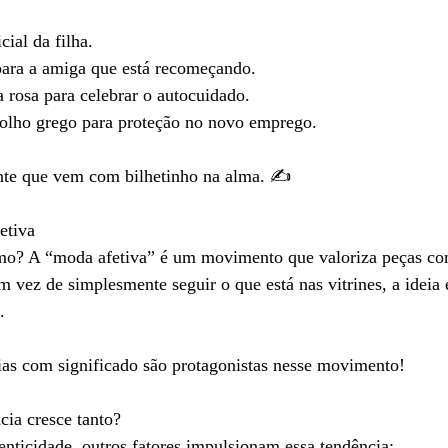
ial da filha.
ara a amiga que está recomeçando.
rosa para celebrar o autocuidado.
olho grego para proteção no novo emprego.
ente que vem com bilhetinho na alma. ✍️
etiva
rmo? A “moda afetiva” é um movimento que valoriza peças c
 vez de simplesmente seguir o que está nas vitrines, a ideia é
.
ias com significado são protagonistas nesse movimento!
cia cresce tanto?
nticidade, outros fatores impulsionam essa tendência: