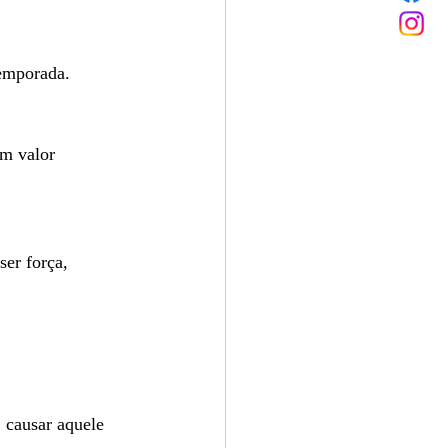
temporada.
om valor 
er força, 
 causar aquele 