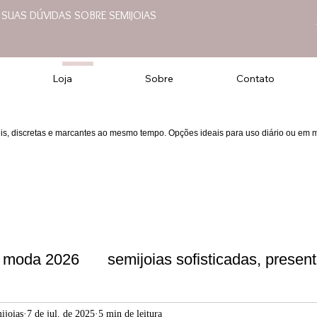
E SUAS DÚVIDAS SOBRE SEMIJOIAS
Joias e Semijoias
Loja
Sobre
Contato
eis, discretas e marcantes ao mesmo tempo. Opções ideais para uso diário ou em
moda 2026
semijoias sofisticadas, present
presentes f
semijoias sofisticadas
moda
ijoias
7 de jul. de 2025
5 min de leitura