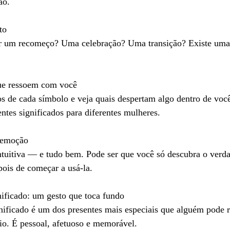
ão.
to
r um recomeço? Uma celebração? Uma transição? Existe uma 
ue ressoem com você
dos de cada símbolo e veja quais despertam algo dentro de v
entes significados para diferentes mulheres.
a emoção
ntuitiva — e tudo bem. Pode ser que você só descubra o verda
pois de começar a usá-la.
nificado: um gesto que toca fundo
ificado é um dos presentes mais especiais que alguém pode r
rio. É pessoal, afetuoso e memorável.