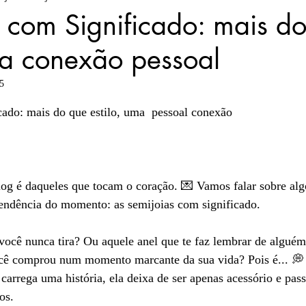
 com Significado: mais d
ma conexão pessoal
acessórios elegantes
presentes sofisticad
25
5 estrelas.
joias atemporais
Autocuidado
cado: mais do que estilo, uma  pessoal conexão
aduras
og é daqueles que tocam o coração. 💌 Vamos falar sobre alg
tendência do momento: as semijoias com significado.
você nunca tira? Ou aquele anel que te faz lembrar de alguém
ocê comprou num momento marcante da sua vida? Pois é... 💭
arrega uma história, ela deixa de ser apenas acessório e pass
os.