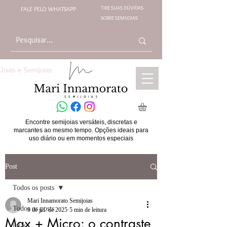
TIRE SUAS DÚVIDAS
FALE PELO WHATSAPP
SOBRE SEMIJOIAS
Joias e Semijoias
Encontre semijoias versáteis, discretas e
marcantes ao mesmo tempo. Opções ideais para
uso diário ou em momentos especiais
Post
Todos os posts
Mari Innamorato Semijoias
Todos os posts
9 de jul. de 2025
5 min de leitura
Max + Micro: o contraste
joias