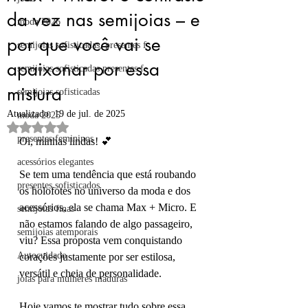
da vez nas semijoias – e
moda 2026
por que você vai se
semijoias sofisticadas, presentes f
apaixonar por essa
semijoias sofisticadas presentes f
mistura
semijoias sofisticadas
Atualizado:
19 de jul. de 2025
moda 2025
Avaliado com NaN de 5 estrelas.
presentes femininos
Oi, minhas lindas! 💕
acessórios elegantes
Se tem uma tendência que está roubando 
presentes sofisticados
os holofotes no universo da moda e dos 
acessórios, ela se chama Max + Micro. E 
semijoias finas
não estamos falando de algo passageiro, 
semijoias atemporais
viu? Essa proposta vem conquistando 
Autocuidado
corações justamente por ser estilosa, 
versátil e cheia de personalidade.
joias para mulheres maduras
Hoje vamos te mostrar tudo sobre essa 