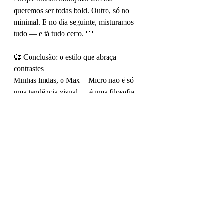
queremos ser todas bold. Outro, só no 
minimal. E no dia seguinte, misturamos 
tudo — e tá tudo certo. 🤍
💞 Conclusão: o estilo que abraça 
contrastes
Minhas lindas, o Max + Micro não é só 
uma tendência visual — é uma filosofia 
de estilo. Ele nos convida a misturar 
forças e sutilezas, a expressar nossa 
dualidade com orgulho, a usar cada 
acessório como uma peça de arte pessoal.
✨ Não tenha medo de experimentar.
✨ Use o maxi sem culpa.
✨ Use o micro com intenção.
✨ E misture os dois com amor.