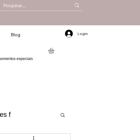
Login
Blog
 momentos especiais
es f
 2025