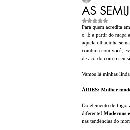
AS SEMI
Avaliado com NaN de 
presentes femininos
Para quem acredita em 
é! É a partir do mapa 
aquela olhadinha seman
semijoias finas
semi
combina com você, esse
de acordo com o seu s
joias para mulheres m
Vamos lá minhas linda
ÁRIES: Mulher moder
Do elemento de fogo, 
diferente! 
Modernas e
nas tendências do mo