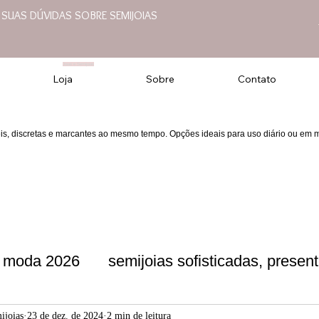
E SUAS DÚVIDAS SOBRE SEMIJOIAS
Joias e Semijoias
Loja
Sobre
Contato
eis, discretas e marcantes ao mesmo tempo. Opções ideais para uso diário ou em
moda 2026
semijoias sofisticadas, present
presentes f
semijoias sofisticadas
moda
ijoias
23 de dez. de 2024
2 min de leitura