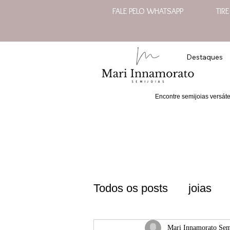
FALE PELO WHATSAPP
TIR
Destaques
Encontre semijoias versát
Todos os posts
joias
semijoias sofisticadas 
Mari Innamorato Sem