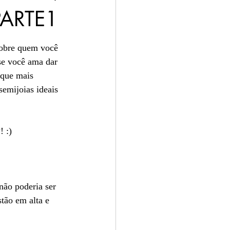
PARTE1
os
sobre quem você 
 se você ama dar 
 que mais 
semijoias ideais 
! :)
não poderia ser 
stão em alta e 