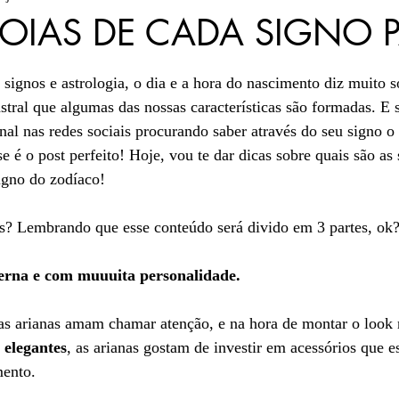
JOIAS DE CADA SIGNO 
5 estrelas.
acessórios elegantes
presentes sofisticad
signos e astrologia, o dia e a hora do nascimento diz muito 
astral que algumas das nossas características são formadas. E
al nas redes sociais procurando saber através do seu signo o
joias atemporais
Autocuidado
 é o post perfeito! Hoje, vou te dar dicas sobre quais são as 
igno do zodíaco! 
aduras
s? Lembrando que esse conteúdo será divido em 3 partes, ok?
na e com muuuita personalidade.
as arianas amam chamar atenção, e na hora de montar o look 
 elegantes
, as arianas gostam de investir em acessórios que e
mento.