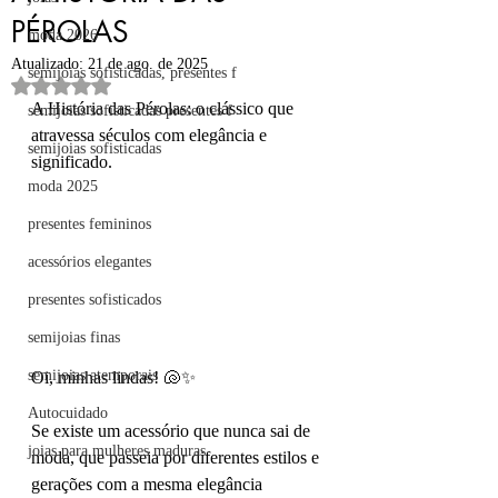
PÉROLAS
moda 2026
Atualizado:
21 de ago. de 2025
semijoias sofisticadas, presentes f
Avaliado com NaN de 5 estrelas.
A História das Pérolas: o clássico que 
semijoias sofisticadas presentes f
atravessa séculos com elegância e 
semijoias sofisticadas
significado.
moda 2025
presentes femininos
acessórios elegantes
presentes sofisticados
semijoias finas
semijoias atemporais
Oi, minhas lindas! 🐚✨
Autocuidado
Se existe um acessório que nunca sai de 
joias para mulheres maduras
moda, que passeia por diferentes estilos e 
gerações com a mesma elegância 