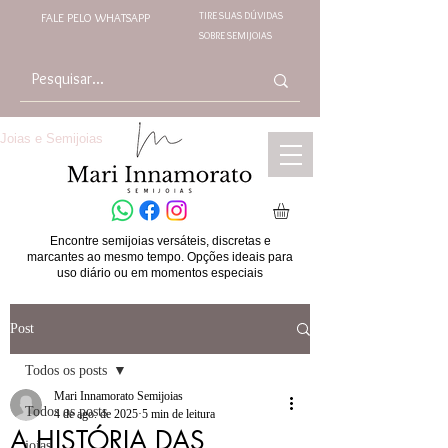
TIRE SUAS DÚVIDAS
FALE PELO WHATSAPP
SOBRE SEMIJOIAS
Joias e Semijoias
Encontre semijoias versáteis, discretas e
marcantes ao mesmo tempo. Opções ideais para
uso diário ou em momentos especiais
Post
Todos os posts
Mari Innamorato Semijoias
Todos os posts
4 de ago. de 2025
5 min de leitura
A HISTÓRIA DAS
joias