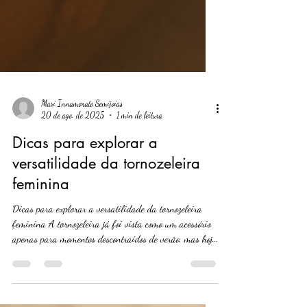
Mari Innamorato Semijoias
20 de ago. de 2025
1 min de leitura
Dicas para explorar a
versatilidade da tornozeleira
feminina
Dicas para explorar a versatilidade da tornozeleira
feminina A tornozeleira já foi vista como um acessório
apenas para momentos descontraídos de verão, mas hoje
ela ganhou espaço e é usada o ano todo, em produções