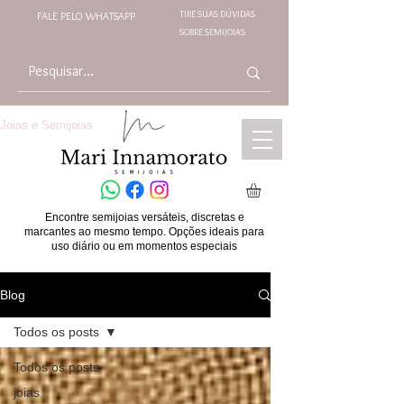
TIRE SUAS DÚVIDAS
FALE PELO WHATSAPP
SOBRE SEMIJOIAS
Joias e Semijoias
Encontre semijoias versáteis, discretas e
marcantes ao mesmo tempo. Opções ideais para
uso diário ou em momentos especiais
Blog
Todos os posts
Todos os posts
joias