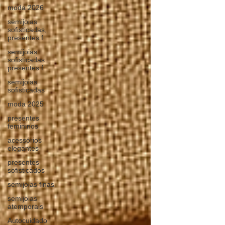
moda 2026
semijoias
sofisticadas,
presentes f
semijoias
sofisticadas
presentes f
semijoias
sofisticadas
moda 2025
presentes
femininos
acessórios
elegantes
presentes
sofisticados
semijoias finas
semijoias
atemporais
Autocuidado